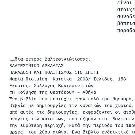
είναι
στοιχ
συνοδ
βάπτι
παραδ
……δια χειρός Βαλτεσινιώτισσας.
ΒΑΛΤΕΣΙΝΙΚΟ ΑΡΚΑΔΙΑΣ
ΠΑΡΑΔΟΣΗ ΚΑΙ ΠΟΛΙΤΙΣΜOΣ ΣΤΟ ΣΠIΤΙ
Μαρία Πισιμίση- Κατσίκα –2008/ Σελίδες. 158
Εκδότης: Σύλλογος Βαλτεσινιωτών
«Η Κοίμηση της Θεοτόκου» – Αθήνα
Ένα βιβλίο που περιέχει έναν πολύτιμο θησαυρό,
βιβλίο με δημιουργίες των γυναικών του χωριού.
από αυτές τις δημιουργίες, εκφράζονται οι αισθ
ανάγκες των κατοίκων, που έζησαν στο Βαλτεσι
την ευρύτερη περιοχή, κατά την περίοδο του 19
αρχές του 20ου αιώνα. Ένα βιβλίο ενδεικτικό τ