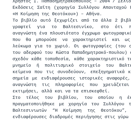
Χρήστος Ι. Παπαδημητρακόπουλος – 2004 / Σελίδ
Εκδόσεις Σαϊτη (χορηγία Συλλόγου Απανταχού 
«Η Κοίμηση της Θεοτόκου») – Αθήνα.
Το βιβλίο αυτό ξεχωρίζει από τα άλλα 2 βιβ
γραφτεί για το Βαλτεσινίκο, στο ότι π
αναγνώστη ένα πλουσιότατο έγχρωμο φωτογραφικ
που θα μπορούσε να χαρακτηριστεί και ως
λεύκωμα για το χωριό. Οι φωτογραφίες (του 
του αδερφού του Κώστα Παπαδημητρακό-πουλου) 
σχεδόν κάθε τοποθεσία, κάθε χαρακτηριστικό τ
μνημείο ή πολιτισμικό στοιχείο του Βαλτ
κείμενα που τις συνοδεύουν, επεξηγηματικά 
σημεία με ενδιαφέρουσες ιστορικές αναφορές
αναγνώστη τις πληροφορίες που χρειάζετα
εκτιμήσει, αλλά και να τα επισκεφθεί.
Στο τέλος του βιβλίου, του οποίου η έκ
πραγματοποιήθηκε με χορηγία του Συλλόγου τ
Βαλτεσινιωτών “Η Κοίμηση της Θεοτόκου”, 
ενδιαφέρουσες διαδρομές περιήγησης στις γύρω 