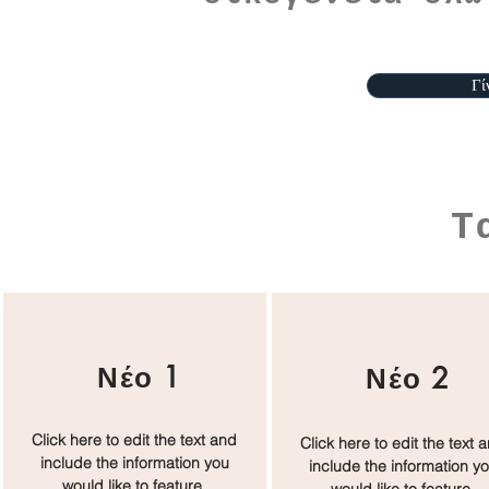
Γί
Τ
​Νέο 1
​Νέο 2
Click here to edit the text and
Click here to edit the text 
include the information you
include the information y
would like to feature.