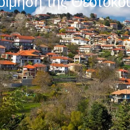
οίμηση της Θεοτόκο