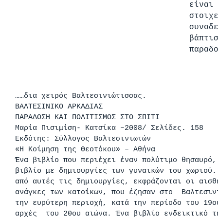
είναι
στοιχ
συνοδ
βάπτι
παραδ
……δια χειρός Βαλτεσινιώτισσας.
ΒΑΛΤΕΣΙΝΙΚΟ ΑΡΚΑΔΙΑΣ
ΠΑΡΑΔΟΣΗ ΚΑΙ ΠΟΛΙΤΙΣΜOΣ ΣΤΟ ΣΠIΤΙ
Μαρία Πισιμίση- Κατσίκα –2008/ Σελίδες. 158
Εκδότης: Σύλλογος Βαλτεσινιωτών
«Η Κοίμηση της Θεοτόκου» – Αθήνα
Ένα βιβλίο που περιέχει έναν πολύτιμο θησαυρό,
βιβλίο με δημιουργίες των γυναικών του χωριού.
από αυτές τις δημιουργίες, εκφράζονται οι αισθ
ανάγκες των κατοίκων, που έζησαν στο Βαλτεσι
την ευρύτερη περιοχή, κατά την περίοδο του 19
αρχές του 20ου αιώνα. Ένα βιβλίο ενδεικτικό τ