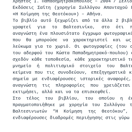
Χρήστος Ι. Παπαδημητρακόπουλος – 2004 / Σελίδ
Εκδόσεις Σαϊτη (χορηγία Συλλόγου Απανταχού 
«Η Κοίμηση της Θεοτόκου») – Αθήνα.
Το βιβλίο αυτό ξεχωρίζει από τα άλλα 2 βιβ
γραφτεί για το Βαλτεσινίκο, στο ότι π
αναγνώστη ένα πλουσιότατο έγχρωμο φωτογραφικ
που θα μπορούσε να χαρακτηριστεί και ως
λεύκωμα για το χωριό. Οι φωτογραφίες (του 
του αδερφού του Κώστα Παπαδημητρακό-πουλου) 
σχεδόν κάθε τοποθεσία, κάθε χαρακτηριστικό τ
μνημείο ή πολιτισμικό στοιχείο του Βαλτ
κείμενα που τις συνοδεύουν, επεξηγηματικά 
σημεία με ενδιαφέρουσες ιστορικές αναφορές
αναγνώστη τις πληροφορίες που χρειάζετα
εκτιμήσει, αλλά και να τα επισκεφθεί.
Στο τέλος του βιβλίου, του οποίου η έκ
πραγματοποιήθηκε με χορηγία του Συλλόγου τ
Βαλτεσινιωτών “Η Κοίμηση της Θεοτόκου”, 
ενδιαφέρουσες διαδρομές περιήγησης στις γύρω 